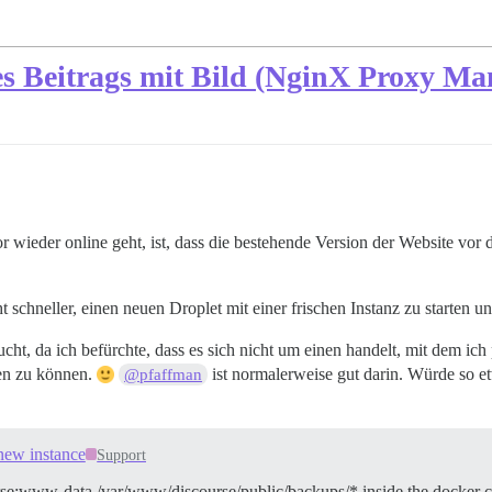
es Beitrags mit Bild (NginX Proxy Ma
ieder online geht, ist, dass die bestehende Version der Website vor d
t schneller, einen neuen Droplet mit einer frischen Instanz zu starten u
ht, da ich befürchte, dass es sich nicht um einen handelt, mit dem ich
ten zu können.
ist normalerweise gut darin. Würde so et
@pfaffman
 new instance
Support
rse:www-data /var/www/discourse/public/backups/* inside the docker c