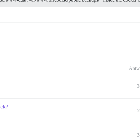
Antw
3
ack?
5
3