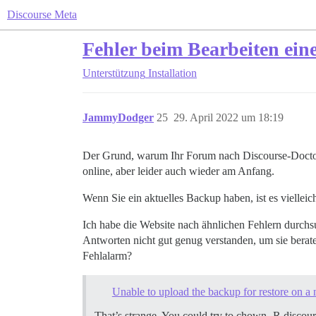
Discourse Meta
Fehler beim Bearbeiten ein
Unterstützung
Installation
JammyDodger
25
29. April 2022 um 18:19
Der Grund, warum Ihr Forum nach Discourse-Doctor w
online, aber leider auch wieder am Anfang.
Wenn Sie ein aktuelles Backup haben, ist es vielleich
Ich habe die Website nach ähnlichen Fehlern durchsuc
Antworten nicht gut genug verstanden, um sie bera
Fehlalarm?
Unable to upload the backup for restore on a
That’s strange. You could try to chown -R discou