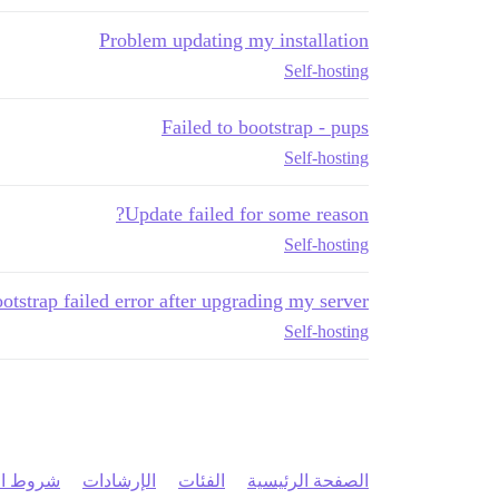
Problem updating my installation
Self-hosting
Failed to bootstrap - pups
Self-hosting
Update failed for some reason?
Self-hosting
otstrap failed error after upgrading my server
Self-hosting
الصفحة الرئيسية
الفئات
الإرشادات
شروط ال