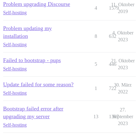
Problem upgrading Discourse
11. Oktober
4
1579
2019
Self-hosting
Problem updating my
4. Oktober
installation
8
632
2023
Self-hosting
Failed to bootstrap - pups
21. Oktober
5
446
2023
Self-hosting
Update failed for some reason?
30. März
1
722
2022
Self-hosting
Bootstrap failed error after
27.
upgrading my server
13
1387
September
2023
Self-hosting