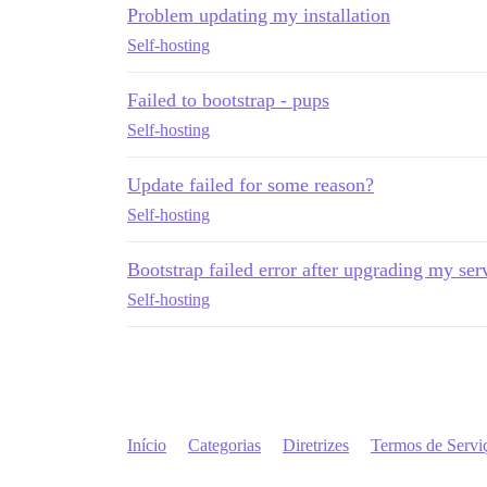
Problem updating my installation
Self-hosting
Failed to bootstrap - pups
Self-hosting
Update failed for some reason?
Self-hosting
Bootstrap failed error after upgrading my ser
Self-hosting
Início
Categorias
Diretrizes
Termos de Servi