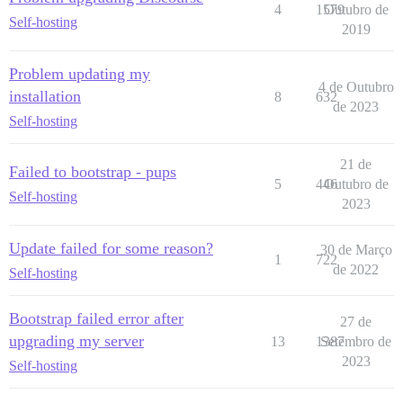
4
1579
Outubro de
Self-hosting
2019
Problem updating my
4 de Outubro
installation
8
632
de 2023
Self-hosting
21 de
Failed to bootstrap - pups
5
446
Outubro de
Self-hosting
2023
Update failed for some reason?
30 de Março
1
722
de 2022
Self-hosting
Bootstrap failed error after
27 de
upgrading my server
13
1387
Setembro de
2023
Self-hosting