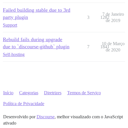
Failed building stable due to 3rd
7 de Janeiro
party plugin
3
1282
de 2019
Support
Rebuild fails during upgrade
10 de Março
due to `discourse-github` plugin
7
1841
de 2020
Self-hosting
Início
Categorias
Diretrizes
Termos de Serviço
Política de Privacidade
Desenvolvido por
Discourse
, melhor visualizado com o JavaScript
ativado