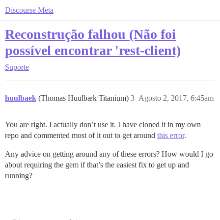
Discourse Meta
Reconstrução falhou (Não foi
possível encontrar 'rest-client)
Suporte
huulbaek
(Thomas Huulbæk Titanium)
3
Agosto 2, 2017, 6:45am
You are right. I actually don’t use it. I have cloned it in my own
repo and commented most of it out to get around
this error
.
Any advice on getting around any of these errors? How would I go
about requiring the gem if that’s the easiest fix to get up and
running?