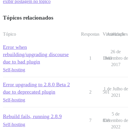
exibir postagem no tópico
Tópicos relacionados
Tópico
Respostas
Visualizações
Atividade
Error when
26 de
rebuilding/upgrading discourse
1
1040
Dezembro de
due to bad plugin
2017
Self-hosting
Error upgrading to 2.8.0 Beta 2
1 de Julho de
due to deprecated plugin
2
501
2021
Self-hosting
5 de
Rebuild fails, running 2.8.9
7
818
Dezembro de
Self-hosting
2022