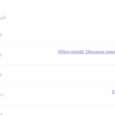
الرد
9
When rebuild, Discourse remo
6
1
U
13
25