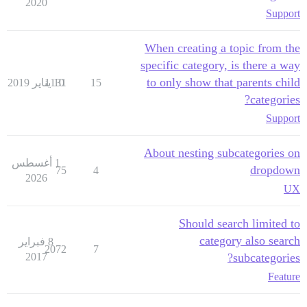
2020
Support
When creating a topic from the
specific category, is there a way
to only show that parents child
15
10 يناير 2019
1131
categories?
Support
About nesting subcategories on
1 أغسطس
dropdown
75
4
2026
UX
Should search limited to
category also search
8 فبراير
2072
7
2017
subcategories?
Feature