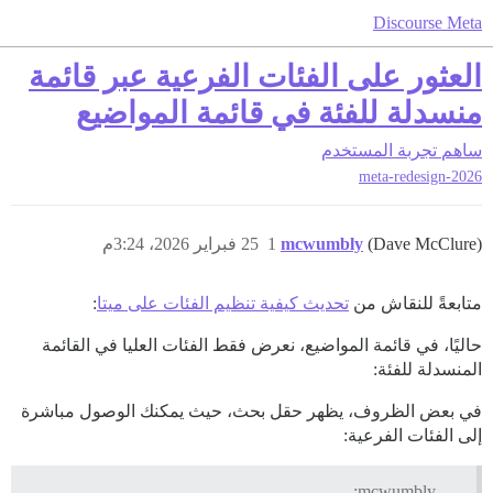
Discourse Meta
العثور على الفئات الفرعية عبر قائمة
منسدلة للفئة في قائمة المواضيع
ساهم
تجربة المستخدم
meta-redesign-2026
(Dave McClure)
mcwumbly
1
25 فبراير 2026، 3:24م
متابعةً للنقاش من
تحديث كيفية تنظيم الفئات على ميتا
:
حاليًا، في قائمة المواضيع، نعرض فقط الفئات العليا في القائمة
المنسدلة للفئة:
في بعض الظروف، يظهر حقل بحث، حيث يمكنك الوصول مباشرة
إلى الفئات الفرعية:
mcwumbly: