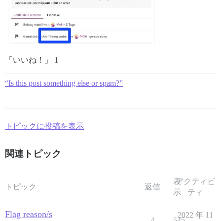
「いいね！」 1
“Is this post something else or spam?”
トピックに投稿を表示
関連トピック
表
アクティビ
トピック
返信
示
ティ
Flag reason/s
2022 年 11
4
545