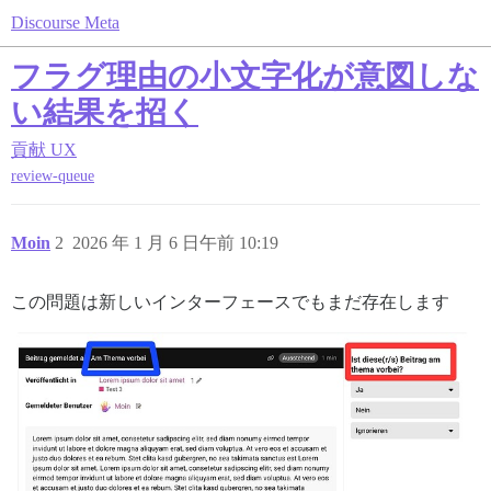
Discourse Meta
フラグ理由の小文字化が意図しな
い結果を招く
貢献
UX
review-queue
Moin
2
2026 年 1 月 6 日午前 10:19
この問題は新しいインターフェースでもまだ存在します