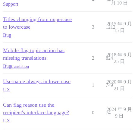
月 10 日
Support
Titles changing from uppercase
2015 年 9 月
to lowercase
3
1212
15 日
Bug
Mobile flag topic action has
2018 年 6 月
missing translations
2
824
25 日
Bug
translation
Username always in lowercase
2020 年 9 月
1
749
21 日
UX
Can flag reason use the
2024 年 9 月
recipient's interface language?
0
74
9 日
UX