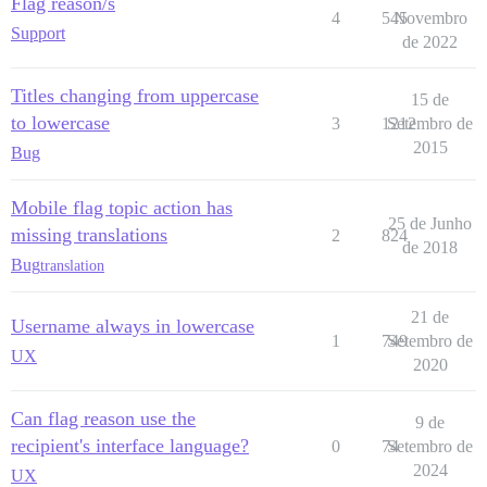
Flag reason/s
4
545
Novembro
Support
de 2022
Titles changing from uppercase
15 de
to lowercase
3
1212
Setembro de
2015
Bug
Mobile flag topic action has
25 de Junho
missing translations
2
824
de 2018
Bug
translation
21 de
Username always in lowercase
1
749
Setembro de
UX
2020
Can flag reason use the
9 de
recipient's interface language?
0
74
Setembro de
2024
UX