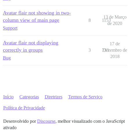
Avatar flair not showing in two-
13 de Março
column view of main page
8
1153
de 2020
Support
Avatar flair not displaying
17 de
correctly in groups
3
733
Dezembro de
2018
Bug
Início
Categorias
Diretrizes
Termos de Serviço
Política de Privacidade
Desenvolvido por
Discourse
, melhor visualizado com o JavaScript
ativado