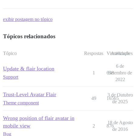
exibir postagem no tópico
Tópicos relacionados
Tópico
Respostas
Visualizações
Atividade
6 de
Update & flair location
1
638
Setembro de
Support
2022
Trust-Level Avatar Flair
3 de Outubro
49
16565
de 2025
Theme component
Wrong position of flair avatar in
18 de Agosto
mobile view
2
876
de 2016
Bug