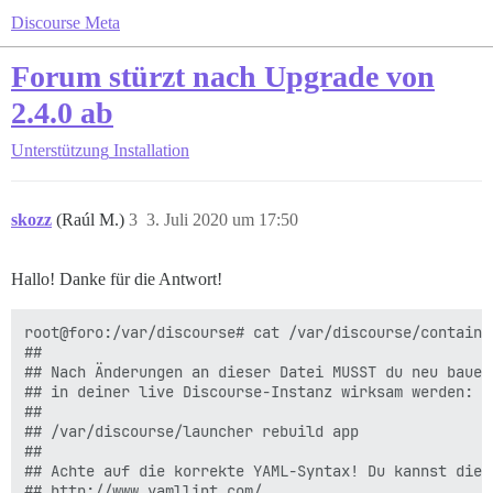
Discourse Meta
Forum stürzt nach Upgrade von
2.4.0 ab
Unterstützung
Installation
skozz
(Raúl M.)
3
3. Juli 2020 um 17:50
Hallo! Danke für die Antwort!
root@foro:/var/discourse# cat /var/discourse/container
##

## Nach Änderungen an dieser Datei MUSST du neu bauen
## in deiner live Discourse-Instanz wirksam werden:

##

## /var/discourse/launcher rebuild app

##

## Achte auf die korrekte YAML-Syntax! Du kannst dies
## http://www.yamllint.com/
