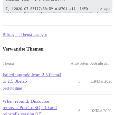
Beitrag im Thema anzeigen
Verwandte Themen
Thema
Antworten
Aufrufe
Aktivität
Failed upgrade from 2.5.0beta4
to 2.5.0beta5
5
1194
30. Mai 2020
Self-hosting
When rebuild, Discourse
removes PostGreSQL 10 and
6
1090
8. Mai 2020
reinstalls version 9.5