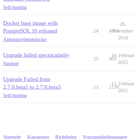
Self-hosting
Docker base image with
26.
PostgreSQL 10 released
24
4974
November
2018
Announcements
docker
Upgrade failed spectacularily
10. Februar
25
903
2025
Support
Upgrade Failed from
15. Februar
2.7.0.beta1 to 2.7.0.beta3
13
2130
2021
Self-hosting
Startseite
Kategorien
Richtlinien
Nutzungsbedingungen