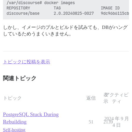
/var/discourse# docker images

REPOSITORY          TAG                 IMAGE ID     
しかし、イメージのプルとビルドを試みても、DBがハング
しているためうまくいきません。
トピックに投稿を表示
関連トピック
表
アクティビ
トピック
返信
示
ティ
PostgreSQL Stuck During
2024 年 9 月
Rebuilding
51
2139
4 日
Self-hosting