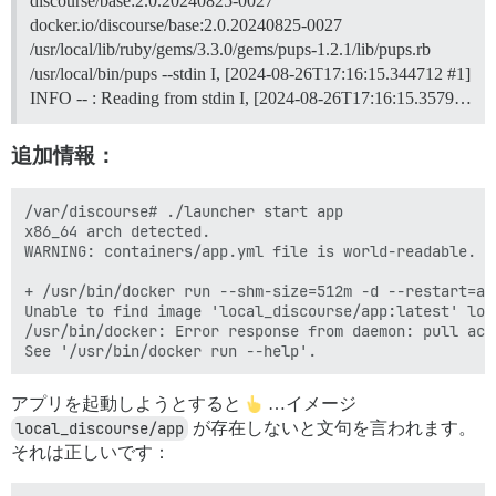
discourse/base:2.0.20240825-0027
docker.io/discourse/base:2.0.20240825-0027
/usr/local/lib/ruby/gems/3.3.0/gems/pups-1.2.1/lib/pups.rb
/usr/local/bin/pups --stdin I, [2024-08-26T17:16:15.344712 #1]
INFO -- : Reading from stdin I, [2024-08-26T17:16:15.3579…
追加情報：
/var/discourse# ./launcher start app

x86_64 arch detected.

WARNING: containers/app.yml file is world-readable. Y
+ /usr/bin/docker run --shm-size=512m -d --restart=al
Unable to find image 'local_discourse/app:latest' loca
/usr/bin/docker: Error response from daemon: pull acc
アプリを起動しようとすると
…イメージ
local_discourse/app
が存在しないと文句を言われます。
それは正しいです：