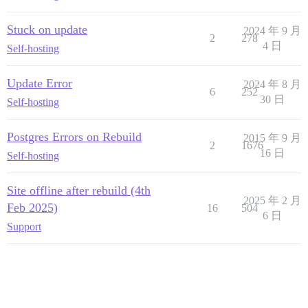
Stuck on update
2024 年 9 月
2
278
4 日
Self-hosting
Update Error
2024 年 8 月
6
252
30 日
Self-hosting
Postgres Errors on Rebuild
2015 年 9 月
2
1676
16 日
Self-hosting
Site offline after rebuild (4th
2025 年 2 月
Feb 2025)
16
504
6 日
Support