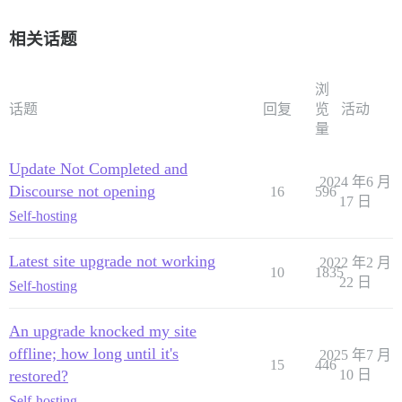
相关话题
浏
话题
回复
览
活动
量
Update Not Completed and
2024 年6 月
Discourse not opening
16
596
17 日
Self-hosting
Latest site upgrade not working
2022 年2 月
10
1835
22 日
Self-hosting
An upgrade knocked my site
offline; how long until it's
2025 年7 月
15
446
restored?
10 日
Self-hosting