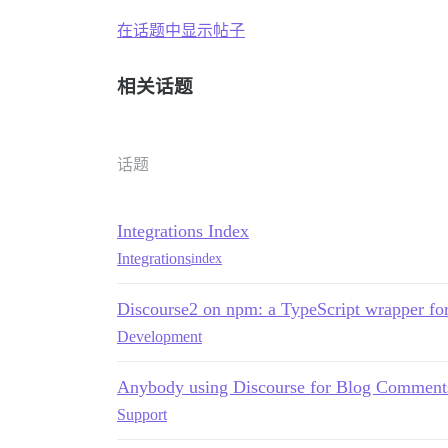
在话题中显示帖子
相关话题
话题
Integrations Index
Integrations
index
Discourse2 on npm: a TypeScript wrapper fo
Development
Anybody using Discourse for Blog Comments
Support