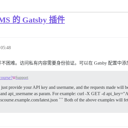
MS 的 Gatsby 插件
05:48
难。访问私有内容需要身份验证。可以在 Gatsby 配置中添加
course?
Support
 just provide your API key and username, and the requests made will be
ey and api_username as param. For example: curl -X GET -d api_key=
example.com/latest.json ``` Both of the above examples will fetch al