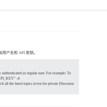
用户名和 API 密钥。
 authenticated as regular user. For example: To
"API_KEY" -d
l the latest topics (even for private Discourse