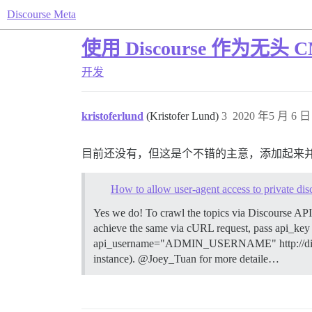
Discourse Meta
使用 Discourse 作为无头 C
开发
kristoferlund
(Kristofer Lund)
3
2020 年5 月 6 日 
目前还没有，但这是个不错的主意，添加起来并不困
How to allow user-agent access to private dis
Yes we do! To crawl the topics via Discourse API
achieve the same via cURL request, pass api_k
api_username="ADMIN_USERNAME" http://discourse.
instance). @Joey_Tuan for more detaile…