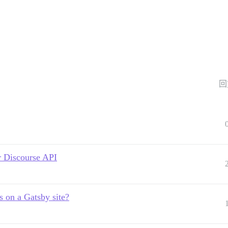
回
r Discourse API
 on a Gatsby site?