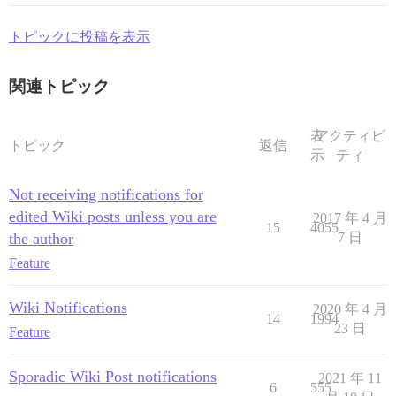
トピックに投稿を表示
関連トピック
表
アクティビ
トピック
返信
示
ティ
Not receiving notifications for
edited Wiki posts unless you are
2017 年 4 月
15
4055
the author
7 日
Feature
Wiki Notifications
2020 年 4 月
14
1994
23 日
Feature
Sporadic Wiki Post notifications
2021 年 11
6
555