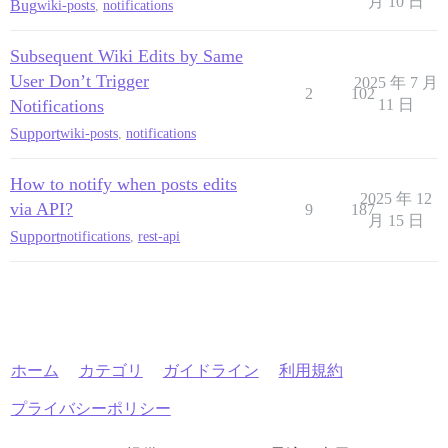
月 10 日
Bug
wiki-posts
,
notifications
Subsequent Wiki Edits by Same
User Don’t Trigger
2025 年 7 月
2
102
Notifications
11 日
Support
wiki-posts
,
notifications
How to notify when posts edits
2025 年 12
via API?
9
187
月 15 日
Support
notifications
,
rest-api
ホーム
カテゴリ
ガイドライン
利用規約
プライバシーポリシー