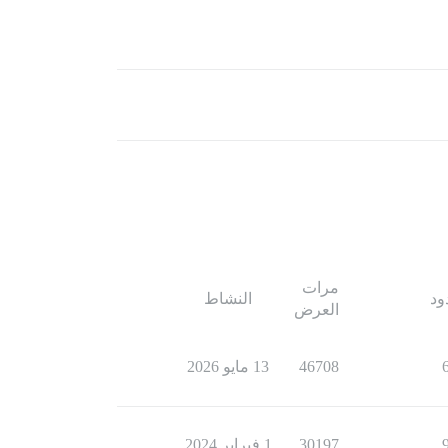
مرات
ود
النشاط
العرض
46708
13 مايو 2026
30197
1 فبراير 2024