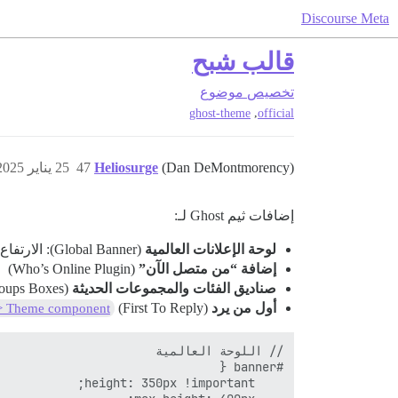
Discourse Meta
قالب شبح
تخصيص
موضوع
,
ghost-theme
official
(Dan DeMontmorency)
Heliosurge
47
25 يناير 2025، 8:09ص
إضافات ثيم Ghost لـ:
لوحة الإعلانات العالمية
(Global Banner): الارتفاع، العرض وعرض الصورة
إضافة “من متصل الآن”
(Who’s Online Plugin)
صناديق الفئات والمجموعات الحديثة
(Modern Category+Groups Boxes) (تُستخدم في ثيم Air)
أول من يرد
(First To Reply)
 > Theme component