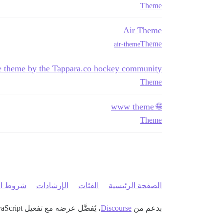
Theme
Air Theme
Theme
air-theme
ee theme by the Tappara.co hockey community
Theme
🌐 www theme
Theme
الصفحة الرئيسية
الفئات
الإرشادات
شروط ال
بدعم من
Discourse
، يُفضَّل عرضه مع تفعيل JavaScript