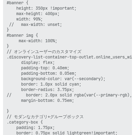
#banner {

    height: 350px !important;

    max-height: 400px;

    width: 90%;

 //   max-width: unset;

}

#banner img {

     max-width: 100%;

}

// オンラインユーザーのカスタマイズ

.discovery-list-container-top-outlet.online_users_widg
      display: flex;

      padding-top: 0.40em;

      padding-bottom: 0.05em;

      background-color: var(--secondary);

      border: 1.0px solid cyan;

      border-radius: 3.75px;

//      border: 2.0px solid rgba(var(--primary-rgb), 0
      margin-bottom: 0.75em;

}

// モダンなカテゴリ+グループボックス 

.category-box {

    padding: 1.75px;

    border: 0.75px solid lightgreen!important;
