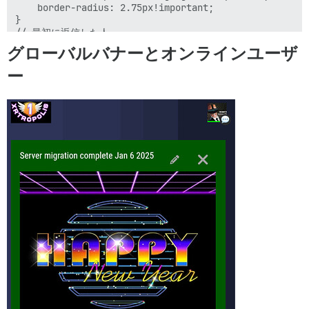
    border-radius: 2.75px!important;

}

// 最初に返信した人

.first-replier {

グローバルバナーとオンラインユーザ
    &.--image {

      .d-icon {

ー
        color: cyan!important;

      }

}
