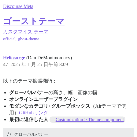
Discourse Meta
ゴーストテーマ
カスタマイズ
テーマ
,
official
ghost-theme
Heliosurge
(Dan DeMontmorency)
47
2025 年 1 月 25 日午前 8:09
以下のテーマ拡張機能：
グローバルバナー
の高さ、幅、画像の幅
オンラインユーザープラグイン
モダンなカテゴリ+グループボックス
（Airテーマで使
用）
GitHubリンク
最初に返信した人
Customization > Theme component
// グローバルバナー
