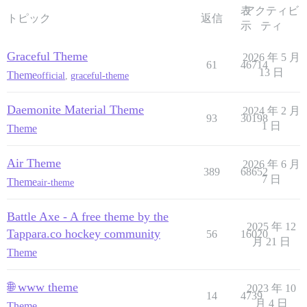
表
アクティビ
トピック
返信
示
ティ
Graceful Theme
2026 年 5 月
61
46714
13 日
Theme
official
,
graceful-theme
Daemonite Material Theme
2024 年 2 月
93
30198
1 日
Theme
Air Theme
2026 年 6 月
389
68652
7 日
Theme
air-theme
Battle Axe - A free theme by the
2025 年 12
Tappara.co hockey community
56
16020
月 21 日
Theme
🌐 www theme
2023 年 10
14
4739
月 4 日
Theme