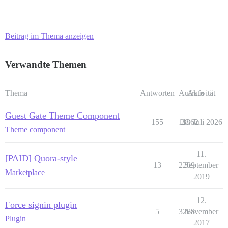
Beitrag im Thema anzeigen
Verwandte Themen
Thema
Antworten
Aufrufe
Aktivität
Guest Gate Theme Component
155
11862
28. Juli 2026
Theme component
11.
[PAID] Quora-style
13
2209
September
Marketplace
2019
12.
Force signin plugin
5
3288
November
Plugin
2017