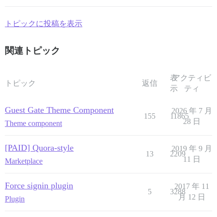
トピックに投稿を表示
関連トピック
表
アクティビ
トピック
返信
示
ティ
Guest Gate Theme Component
2026 年 7 月
155
11865
28 日
Theme component
[PAID] Quora-style
2019 年 9 月
13
2209
11 日
Marketplace
Force signin plugin
2017 年 11
5
3288
月 12 日
Plugin