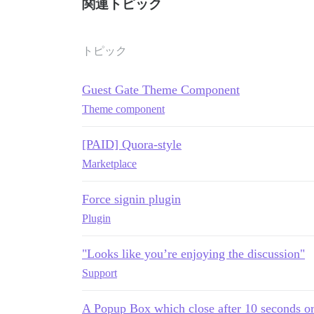
関連トピック
トピック
Guest Gate Theme Component
Theme component
[PAID] Quora-style
Marketplace
Force signin plugin
Plugin
"Looks like you’re enjoying the discussion"
Support
A Popup Box which close after 10 seconds or