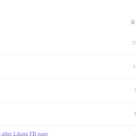
返
1
1
 after Liking FB page