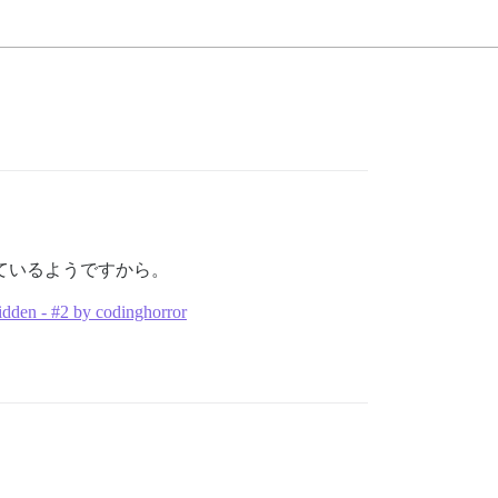
れているようですから。
hidden - #2 by codinghorror