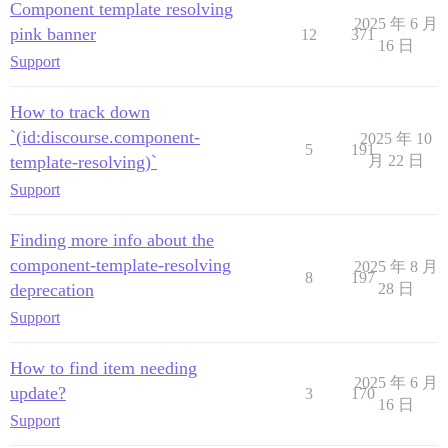
Component template resolving
2025 年 6 月
pink banner
12
371
16 日
Support
How to track down
`(id:discourse.component-
2025 年 10
5
191
template-resolving)`
月 22 日
Support
Finding more info about the
component-template-resolving
2025 年 8 月
8
197
deprecation
28 日
Support
How to find item needing
2025 年 6 月
update?
3
170
16 日
Support