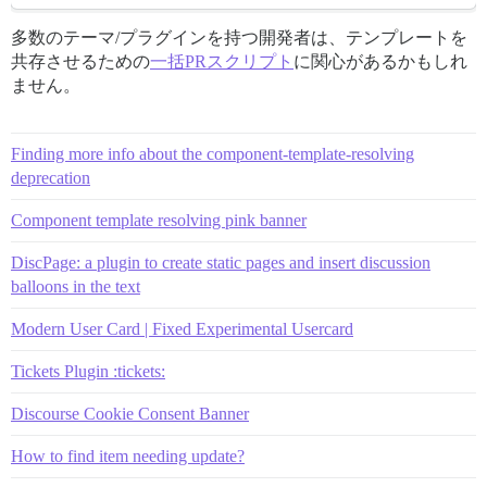
多数のテーマ/プラグインを持つ開発者は、テンプレートを
共存させるための
一括PRスクリプト
に関心があるかもしれ
ません。
Finding more info about the component-template-resolving
deprecation
Component template resolving pink banner
DiscPage: a plugin to create static pages and insert discussion
balloons in the text
Modern User Card | Fixed Experimental Usercard
Tickets Plugin :tickets:
Discourse Cookie Consent Banner
How to find item needing update?