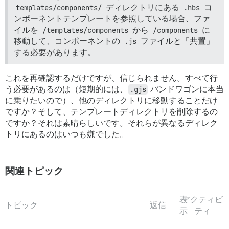
templates/components/
ディレクトリにある
.hbs
コ
ンポーネントテンプレートを参照している場合、ファ
イルを
/templates/components
から
/components
に
移動して、コンポーネントの
.js
ファイルと「共置」
する必要があります。
これを再確認するだけですが、信じられません。すべて行
う必要があるのは（短期的には、
.gjs
バンドワゴンに本当
に乗りたいので）、他のディレクトリに移動することだけ
ですか？そして、テンプレートディレクトリを削除するの
ですか？それは素晴らしいです。それらが異なるディレク
トリにあるのはいつも嫌でした。
関連トピック
表
アクティビ
トピック
返信
示
ティ