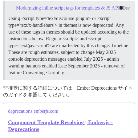
Modernizing inline script tags for templates & JS API
Dev
Using <script type='text/discourse-plugin> or <script
type='text/x-handlebars'> in themes is now deprecated. Any
use of these tags in themes should be updated according to the
instructions below. Regular <script> and <script
type='text/javascript'> are unaffected by this change.
Timeline
These are rough estimates, subject to change May 2025 -
console deprecation messages enabled July 2025 - admin
warning banners enabled Late September 2025 - removal of
feature
Converting <script ty…
非推奨に関する詳細については、Ember Deprecations サイト
のガイドを参照してください。
deprecations.emberjs.com
Component Template Resolving | Ember.js -
Deprecations