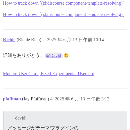
How to track down `(id:discourse.component-template-resolving)`
How to track down `(id:discourse.component-template-resolving)`
Richie
(Richie Rich)
2
2025 年 6 月 13 日午前 10:14
詳細をありがとう、
@David
Modern User Card | Fixed Experimental Usercard
pfaffman
(Jay Pfaffman)
4
2025 年 6 月 13 日午後 3:12
david:
メッセージがテーマ/プラグインの