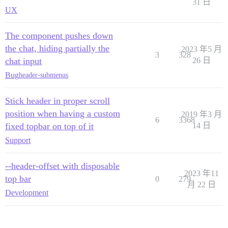
31 日
UX
The component pushes down
the chat, hiding partially the
2023 年5 月
3
328
chat input
26 日
Bug
header-submenus
Stick header in proper scroll
position when having a custom
2019 年3 月
6
3368
fixed topbar on top of it
14 日
Support
--header-offset with disposable
2023 年11
top bar
0
279
月 22 日
Development