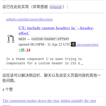
这已在此处实现（非常感谢
）：
@david
github.com/discourse/discourse
UX: include custom headers in `--header-
offset`
main
custom-header-offset
←
opened
06:19PM - 11 Apr 23 UTC
awesomerobot
+39
-14
In a theme component I've been trying to 
compensate for a custom header in CSS b
…
这应该可以解决侧边栏、聊天以及自定义页眉内容的其他一
些问题。
4 个赞
The component pushes down the chat, hiding partially the chat
input