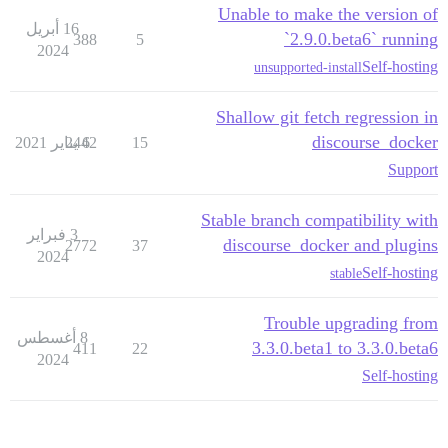
Unable to make the version of
16 أبريل
`2.9.0.beta6` running
388
5
2024
Self-hosting
unsupported-install
Shallow git fetch regression in
discourse_docker
15
6 يناير 2021
2442
Support
Stable branch compatibility with
3 فبراير
discourse_docker and plugins
2772
37
2024
Self-hosting
stable
Trouble upgrading from
8 أغسطس
3.3.0.beta1 to 3.3.0.beta6
411
22
2024
Self-hosting