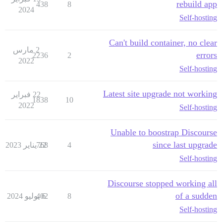
rebuild app
438
8
2024
Self-hosting
Can't build container, no clear
2 مارس
errors
2236
2
2022
Self-hosting
Latest site upgrade not working
22 فبراير
1838
10
2022
Self-hosting
Unable to boostrap Discourse
since last upgrade
4
22 يناير 2023
768
Self-hosting
Discourse stopped working all
of a sudden
8
6 يوليو 2024
402
Self-hosting