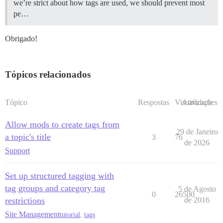
we’re strict about how tags are used, we should prevent most
pe…
Obrigado!
Tópicos relacionados
Tópico
Respostas
Visualizações
Atividade
Allow mods to create tags from
29 de Janeiro
a topic's title
3
76
de 2026
Support
Set up structured tagging with
tag groups and category tag
5 de Agosto
0
26500
restrictions
de 2016
Site Management
tutorial
,
tags