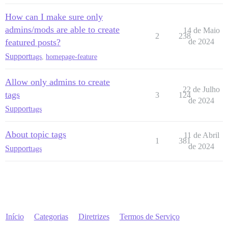
How can I make sure only
admins/mods are able to create
14 de Maio
2
238
featured posts?
de 2024
Support
tags
,
homepage-feature
Allow only admins to create
22 de Julho
tags
3
124
de 2024
Support
tags
About topic tags
11 de Abril
1
381
de 2024
Support
tags
Início
Categorias
Diretrizes
Termos de Serviço