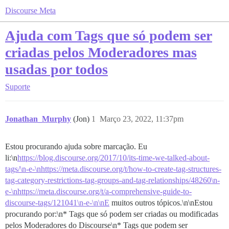
Discourse Meta
Ajuda com Tags que só podem ser
criadas pelos Moderadores mas
usadas por todos
Suporte
Jonathan_Murphy
(Jon)
1
Março 23, 2022, 11:37pm
Estou procurando ajuda sobre marcação. Eu
li:\n
https://blog.discourse.org/2017/10/its-time-we-talked-about-
tags/\n-e-\nhttps://meta.discourse.org/t/how-to-create-tag-structures-
tag-category-restrictions-tag-groups-and-tag-relationships/48260\n-
e-\nhttps://meta.discourse.org/t/a-comprehensive-guide-to-
discourse-tags/121041\n-e-\n\nE
muitos outros tópicos.\n\nEstou
procurando por:\n* Tags que só podem ser criadas ou modificadas
pelos Moderadores do Discourse\n* Tags que podem ser