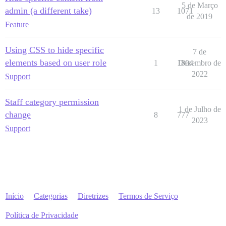
5 de Março
admin (a different take)
13
1071
de 2019
Feature
Using CSS to hide specific
7 de
elements based on user role
1
1804
Dezembro de
2022
Support
Staff category permission
1 de Julho de
change
8
777
2023
Support
Início
Categorias
Diretrizes
Termos de Serviço
Política de Privacidade