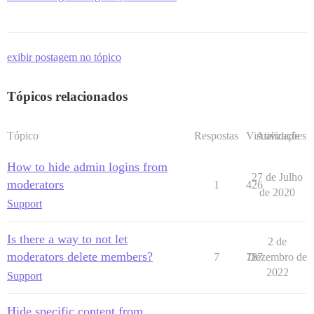
exibir postagem no tópico
Tópicos relacionados
Tópico
Respostas
Visualizações
Atividade
How to hide admin logins from
27 de Julho
moderators
1
426
de 2020
Support
Is there a way to not let
2 de
moderators delete members?
7
787
Dezembro de
2022
Support
Hide specific content from