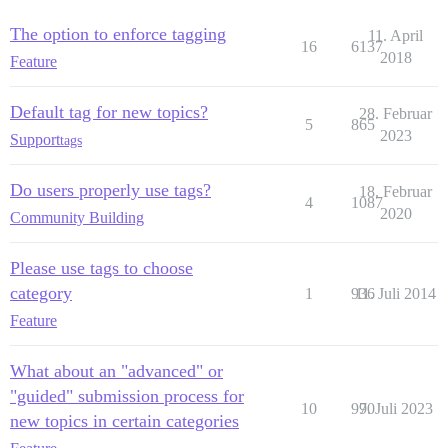
The option to enforce tagging
11. April
16
6137
2018
Feature
Default tag for new topics?
28. Februar
5
865
2023
Support
tags
Do users properly use tags?
18. Februar
4
1087
2020
Community Building
Please use tags to choose
category
1
936
11. Juli 2014
Feature
What about an "advanced" or
"guided" submission process for
10
990
7. Juli 2023
new topics in certain categories