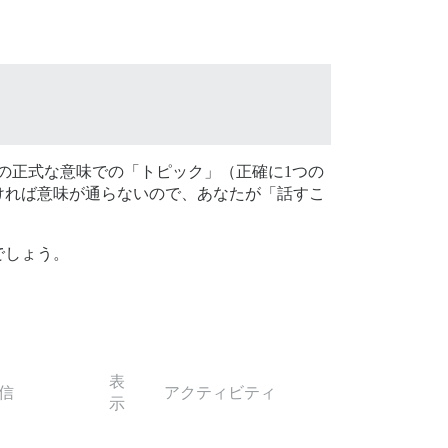
seの正式な意味での「トピック」（正確に1つの
ければ意味が通らないので、あなたが「話すこ
。
でしょう。
表
信
アクティビティ
示