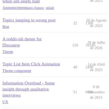
while site assets load
de 2023
Announcements
new-feature
,
splash
Topics jumping to wrong post
28 de Agosto
22
1380
de 2023
Bug
A reddit-ish theme for
29 de Julho
Discourse
120
16549
de 2026
Theme
Topic List Item Click Animation
14 de Abril
49
2498
de 2025
Theme component
Information Overload - Some
6 de
insight through qualitative
51
9608
Novembro
interviews
de 2015
UX