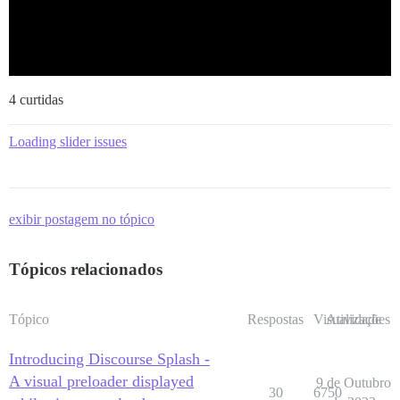
4 curtidas
Loading slider issues
exibir postagem no tópico
Tópicos relacionados
Tópico
Respostas
Visualizações
Atividade
Introducing Discourse Splash -
A visual preloader displayed
9 de Outubro
30
6750