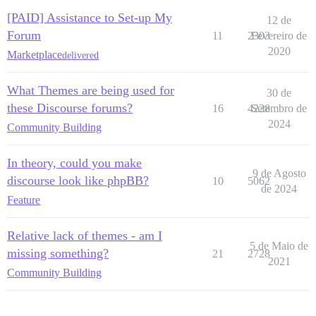
[PAID] Assistance to Set-up My
12 de
Forum
11
2303
Fevereiro de
2020
Marketplace
delivered
What Themes are being used for
30 de
these Discourse forums?
16
4228
Setembro de
2024
Community Building
In theory, could you make
9 de Agosto
discourse look like phpBB?
10
5062
de 2024
Feature
Relative lack of themes - am I
5 de Maio de
missing something?
21
2728
2021
Community Building