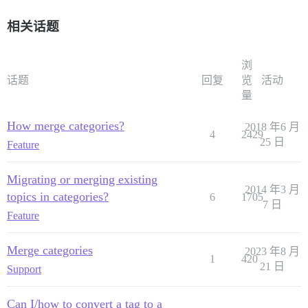
相关话题
浏
话题
回复
览
活动
量
How merge categories?
2018 年6 月
4
2429
25 日
Feature
Migrating or merging existing
2014 年3 月
topics in categories?
6
1705
7 日
Feature
Merge categories
2023 年8 月
1
420
21 日
Support
Can I/how to convert a tag to a