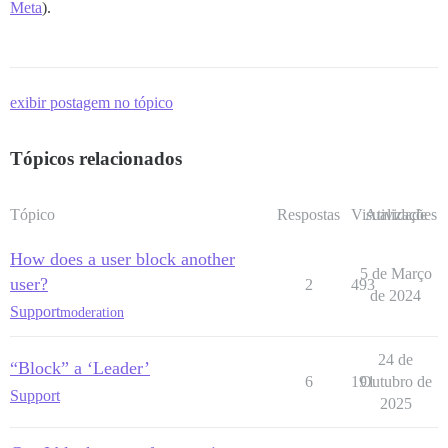
Meta
).
exibir postagem no tópico
Tópicos relacionados
Tópico
Respostas
Visualizações
Atividade
How does a user block another
5 de Março
user?
2
493
de 2024
Support
moderation
24 de
“Block” a ‘Leader’
6
191
Outubro de
Support
2025