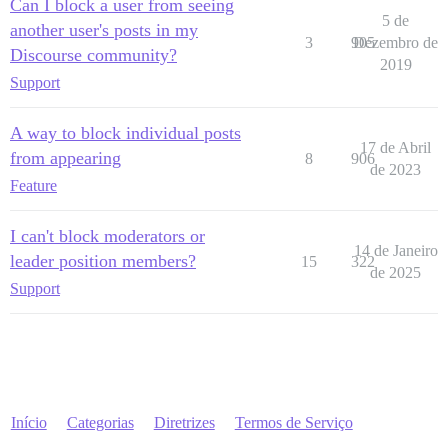
Can I block a user from seeing
5 de
another user's posts in my
3
905
Dezembro de
Discourse community?
2019
Support
A way to block individual posts
17 de Abril
from appearing
8
906
de 2023
Feature
I can't block moderators or
14 de Janeiro
leader position members?
15
322
de 2025
Support
Início
Categorias
Diretrizes
Termos de Serviço