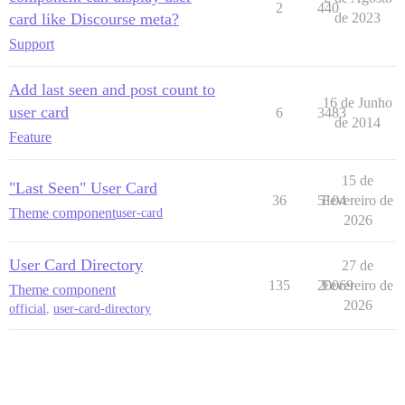
2
440
card like Discourse meta?
de 2023
Support
Add last seen and post count to
16 de Junho
user card
6
3483
de 2014
Feature
15 de
"Last Seen" User Card
36
5104
Fevereiro de
Theme component
user-card
2026
User Card Directory
27 de
135
20069
Fevereiro de
Theme component
2026
official
,
user-card-directory