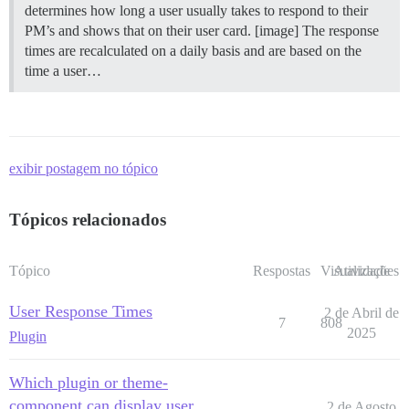
determines how long a user usually takes to respond to their
PM’s and shows that on their user card. [image] The response
times are recalculated on a daily basis and are based on the
time a user…
exibir postagem no tópico
Tópicos relacionados
Tópico
Respostas
Visualizações
Atividade
User Response Times
2 de Abril de
7
808
2025
Plugin
Which plugin or theme-
component can display user
2 de Agosto