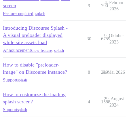
4. Februar
screen
9
790
2026
Feature
completed
,
splash
Introducing Discourse Splash -
A visual preloader displayed
9. Oktober
30
6759
while site assets load
2023
Announcements
new-feature
,
splash
How to disable "preloader-
image" on Discourse instance?
8
209
9. Mai 2026
Support
splash
How to customize the loading
29. August
splash screen?
4
1588
2024
Support
splash