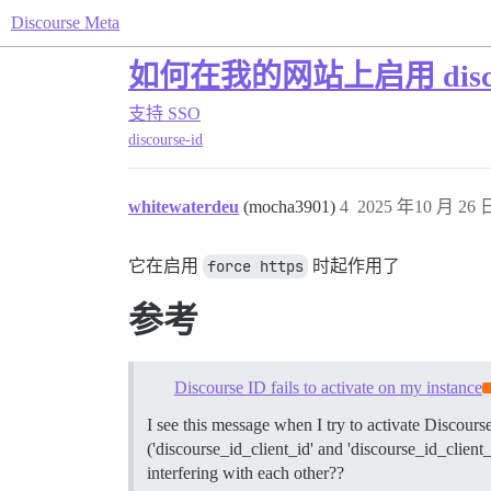
Discourse Meta
如何在我的网站上启用 discou
支持
SSO
discourse-id
whitewaterdeu
(mocha3901)
4
2025 年10 月 26 日
它在启用
force https
时起作用了
参考
Discourse ID fails to activate on my instance
I see this message when I try to activate Discour
('discourse_id_client_id' and 'discourse_id_client
interfering with each other??