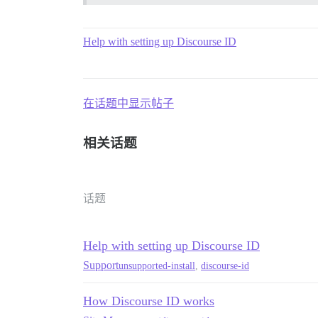
Help with setting up Discourse ID
在话题中显示帖子
相关话题
话题
Help with setting up Discourse ID
Support
unsupported-install
,
discourse-id
How Discourse ID works