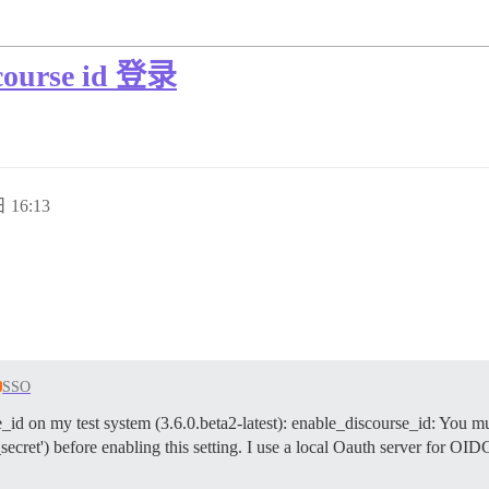
rse id 登录
 16:13
SSO
se_id on my test system (3.6.0.beta2-latest): enable_discourse_id: You m
_secret') before enabling this setting. I use a local Oauth server for 