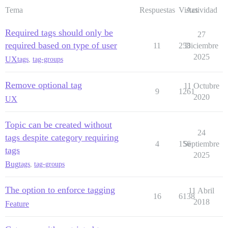
Tema
Respuestas
Vistas
Actividad
Required tags should only be
27
required based on type of user
11
258
Diciembre
2025
UX
tags
,
tag-groups
Remove optional tag
11 Octubre
9
1261
2020
UX
Topic can be created without
24
tags despite category requiring
4
156
Septiembre
tags
2025
Bug
tags
,
tag-groups
The option to enforce tagging
11 Abril
16
6138
2018
Feature