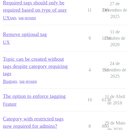
Required tags should only be
27 de
required based on type of user
11
249
Dezembro de
2025
UX
tags
,
tag-groups
11 de
Remove optional tag
9
1256
Outubro de
UX
2020
Topic can be created without
24 de
tags despite category requiring
4
151
Setembro de
tags
2025
Bug
tags
,
tag-groups
The option to enforce tagging
11 de Abril
16
6138
de 2018
Feature
Category with restricted tags
29 de Maio
now required for admins?
8
800
de 2020