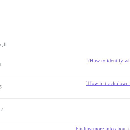
الرد
How to identify wh
1
How to track down `
5
12
Finding more info about 