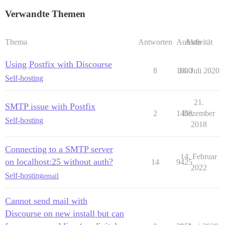
Verwandte Themen
Thema
Antworten
Aufrufe
Aktivität
Using Postfix with Discourse
8
1890
14. Juli 2020
Self-hosting
21.
SMTP issue with Postfix
2
1468
Dezember
Self-hosting
2018
Connecting to a SMTP server
14. Februar
on localhost:25 without auth?
14
9425
2022
Self-hosting
email
Cannot send mail with
Discourse on new install but can