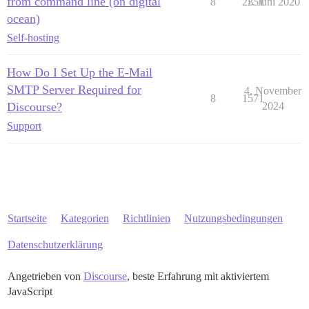
from command line (on digital
8
2351
1. Juni 2020
ocean)
Self-hosting
How Do I Set Up the E-Mail
SMTP Server Required for
4. November
8
1571
Discourse?
2024
Support
Startseite
Kategorien
Richtlinien
Nutzungsbedingungen
Datenschutzerklärung
Angetrieben von
Discourse
, beste Erfahrung mit aktiviertem
JavaScript