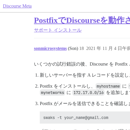
Discourse Meta
PostfixでDiscourseを
サポート
インストール
sonmicrosystems
(Son)
18
2021 年 11 月 4 日午前
いくつかの試行錯誤の後、Discourse を 
新しいサーバーを指す A レコードを設定
Postfix をインストールし、
myhostname
に
mynetworks
に
172.17.0.0/16
を追加しま
Postfix がメールを送信できることを確認