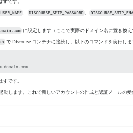
が届くはずです。
_USER_NAME
、
DISCOURSE_SMTP_PASSWORD
、
DISCOURSE_SMTP_EN
omain.com
に設定します（ここで実際のドメイン名に置き換え
sh
で Discourse コンテナに接続し、以下のコマンドを実行し
が届くはずです。
se を再起動します。これで新しいアカウントの作成と認証メール
?