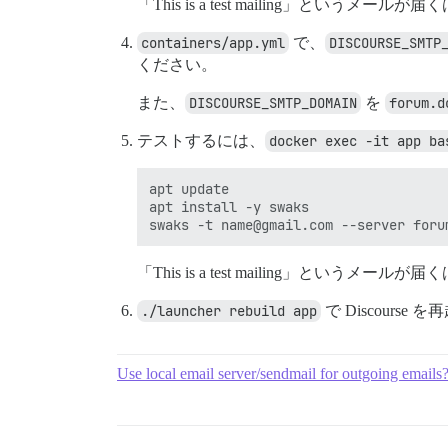
「This is a test mailing」というメール
containers/app.yml
で、
DISCOURSE_SMTP
ください。
また、
DISCOURSE_SMTP_DOMAIN
を
forum.d
テストするには、
docker exec -it app ba
apt update

apt install -y swaks

「This is a test mailing」というメール
./launcher rebuild app
で Discour
Use local email server/sendmail for outgoing emails