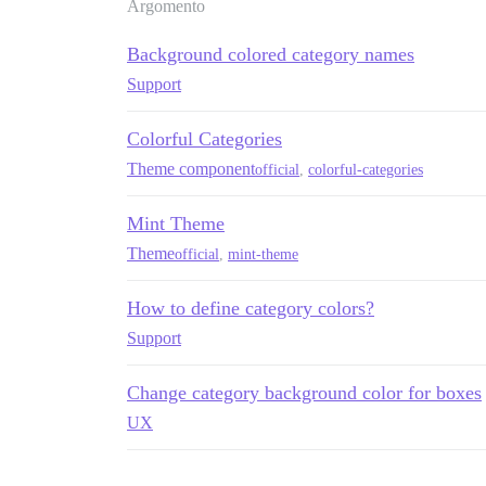
Argomento
Background colored category names
Support
Colorful Categories
Theme component
official
,
colorful-categories
Mint Theme
Theme
official
,
mint-theme
How to define category colors?
Support
Change category background color for boxes
UX