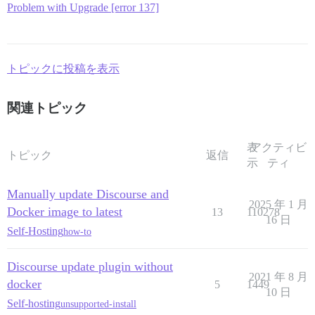
Problem with Upgrade [error 137]
トピックに投稿を表示
関連トピック
表
アクティビ
トピック
返信
示
ティ
Manually update Discourse and
2025 年 1 月
Docker image to latest
13
110278
16 日
Self-Hosting
how-to
Discourse update plugin without
2021 年 8 月
docker
5
1449
10 日
Self-hosting
unsupported-install