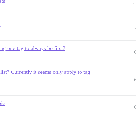
sts
1
g
ng one tag to always be first?
list? Currently it seems only apply to tag
pic