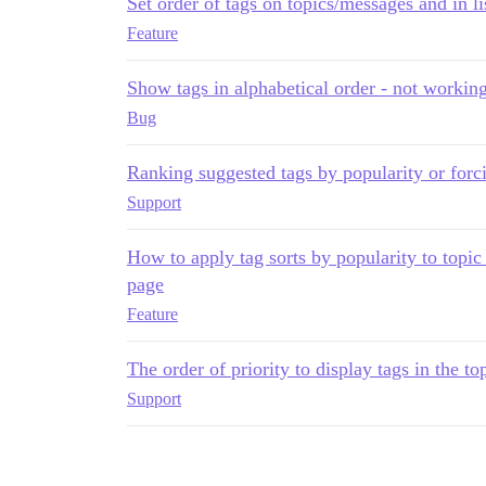
Set order of tags on topics/messages and in li
Feature
Show tags in alphabetical order - not workin
Bug
Ranking suggested tags by popularity or forci
Support
How to apply tag sorts by popularity to topic 
page
Feature
The order of priority to display tags in the to
Support