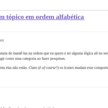
m tópico em ordem alfabética
3am
aria de mantê-las na ordem que eu quero e ter alguma lógica ali no se
agir como uma categoria ao fazer pesquisas.
ta elas não estão. Claro (é
of course
?) os ícones mudam esse comport