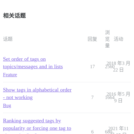
相关话题
浏
话题
回复
览
活动
量
Set order of tags on
2018 年3 月
topics/messages and in lists
17
2560
22 日
Feature
Show tags in alphabetical order
2016 年5 月
- not working
7
1664
9 日
Bug
Ranking suggested tags by
popularity or forcing one tag to
2021 年11
6
680