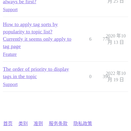
always be first?
月 25 日
Support
How to apply tag sorts by
popularity to topic list?
2020 年10
Currently it seems only apply to
6
778
月 13 日
tag page
Feature
The order of priority to display
2022 年10
tags in the topic
0
390
月 19 日
Support
首页
类别
准则
服务条款
隐私政策