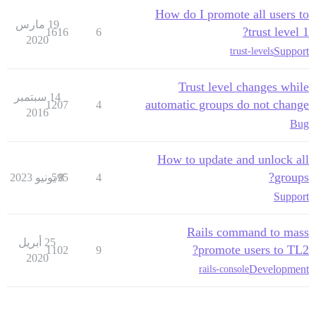
How do I promote all users to
19 مارس
trust level 1?
1616
6
2020
Support
trust-levels
Trust level changes while
14 سبتمبر
automatic groups do not change
1207
4
2016
Bug
How to update and unlock all
groups?
4
8 يونيو 2023
595
Support
Rails command to mass
25 أبريل
promote users to TL2?
1102
9
2020
Development
rails-console