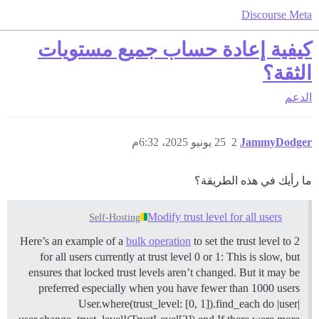
Discourse Meta
كيفية إعادة حساب جميع مستويات
الثقة؟
الدعم
JammyDodger
2
25 يونيو 2025، 6:32م
ما رأيك في هذه الطريقة؟
Modify trust level for all users
Self-Hosting
Here’s an example of a
bulk operation
to set the trust level to 2
for all users currently at trust level 0 or 1: This is slow, but
ensures that locked trust levels aren’t changed. But it may be
preferred especially when you have fewer than 1000 users
User.where(trust_level: [0, 1]).find_each do |user|