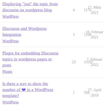
Displaying "just" the topic from
17. März
discourse on wordpress blog
4
1170
2021
WordPress
Discourse and Wordpress
10. Februar
Integration
3
1346
2021
WordPress
Plugin for embedding Discourse
topics in wordpress pages or
7. Februar
23
10187
posts
2022
Plugin
Is there a way to show the
number of ❤️ in a WordPress
27. April
1
594
template?
2018
WordPress