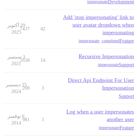
Development
impersonate
Add 'stop impersonating' link to
user avatar dropdown when
29 أكتوبر
7437
42
2025
impersonating
Feature
impersonate
,
completed
Recursive Impersonation
3 سبتمبر
1658
14
2021
Support
impersonate
Direct Api Endpoint For User
25 ديسمبر
Impersonation
209
3
2024
Support
Log when a user impersonates
6 نوفمبر
another user
981
3
2014
Feature
impersonate