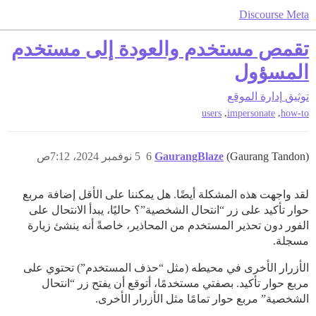
Discourse Meta
تقمص مستخدم والعودة إلى مستخدم
المسؤول
توثيق
إدارة الموقع
,
,
users
impersonate
how-to
(Gaurang Tandon)
GaurangBlaze
6
5 نوفمبر 2024، 7:12ص
لقد واجهت هذه المشكلة أيضًا. هل يمكننا على الأقل إضافة مربع
حوار تأكيد على زر “انتحال الشخصية”؟ حاليًا، يبدأ الانتحال على
الفور دون تحذير المستخدم من المحاذير، خاصةً أنه ينشئ زيارة
مسجلة.
الأزرار الأخرى في محيطه (مثل “حذف المستخدم”) تحتوي على
مربع حوار تأكيد. بصفتي مستخدمًا، أتوقع أن يفتح زر “انتحال
الشخصية” مربع حوار تمامًا مثل الأزرار الأخرى.