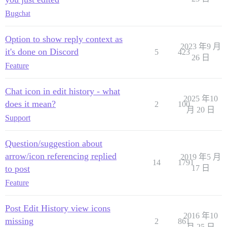
Bug
chat
Option to show reply context as
2023 年9 月
it's done on Discord
5
423
26 日
Feature
Chat icon in edit history - what
2025 年10
does it mean?
2
100
月 20 日
Support
Question/suggestion about
arrow/icon referencing replied
2019 年5 月
14
1791
to post
17 日
Feature
Post Edit History view icons
2016 年10
missing
2
861
月 25 日