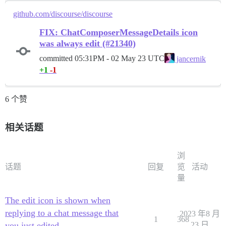
github.com/discourse/discourse
FIX: ChatComposerMessageDetails icon
was always edit (#21340)
committed
05:31PM - 02 May 23 UTC
jancernik
+1
-1
6 个赞
相关话题
浏
话题
回复
览
活动
量
The edit icon is shown when
replying to a chat message that
2023 年8 月
1
368
you just edited
23 日