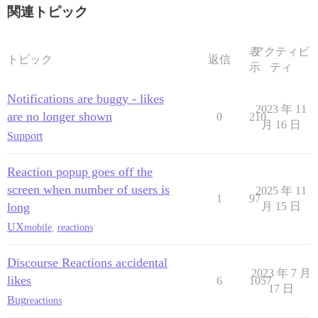
関連トピック
表
アクティビ
トピック
返信
示
ティ
Notifications are buggy - likes
2023 年 11
are no longer shown
0
210
月 16 日
Support
Reaction popup goes off the
screen when number of users is
2025 年 11
1
97
long
月 15 日
UX
mobile
,
reactions
Discourse Reactions accidental
2023 年 7 月
likes
6
1057
17 日
Bug
reactions